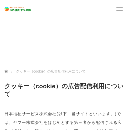
T
o
g
g
l
e
n
a
v
i
g
ホーム
クッキー（cookie）の広告配信利用について
a
t
クッキー（cookie）の広告配信利用につい
i
o
て
n
日本福祉サービス株式会社(以下、当サイトといいます。)で
は、ヤフー株式会社をはじめとする第三者から配信される広