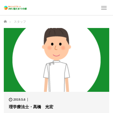
T
o
g
ホーム
スタッフ
g
l
e
n
a
v
i
g
a
t
i
o
n
2019.5.6
理学療法士・髙橋 光宏