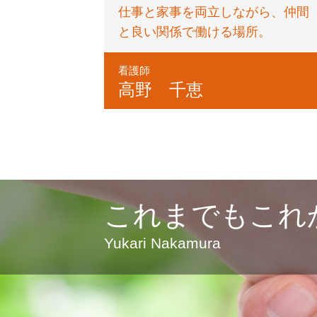
仕事と家事を両立しながら、仲間
と良い関係で働ける場所。
看護師
高野 千恵
これまでもこれ
Yukari Nakamura