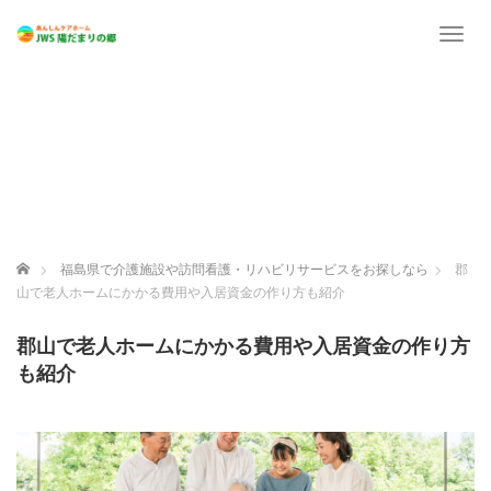
T
o
g
g
l
e
n
a
v
i
g
ホーム
福島県で介護施設や訪問看護・リハビリサービスをお探しなら
郡
a
山で老人ホームにかかる費用や入居資金の作り方も紹介
t
i
o
郡山で老人ホームにかかる費用や入居資金の作り方
n
も紹介