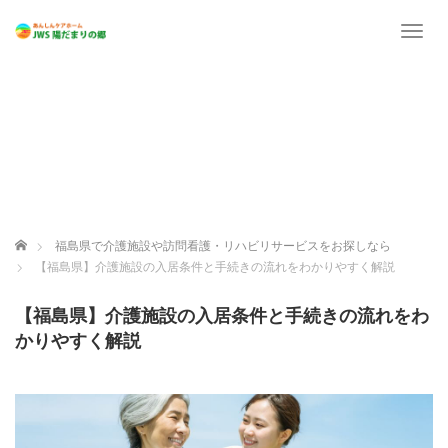
T
o
g
g
l
e
n
a
v
i
g
ホーム
福島県で介護施設や訪問看護・リハビリサービスをお探しなら
a
【福島県】介護施設の入居条件と手続きの流れをわかりやすく解説
t
i
o
【福島県】介護施設の入居条件と手続きの流れをわ
n
かりやすく解説