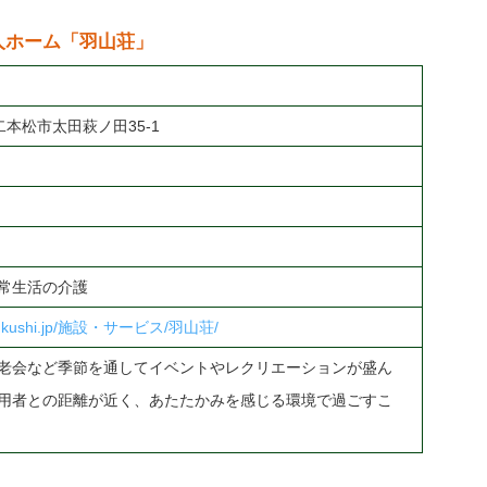
人ホーム「羽山荘」
県二本松市太田萩ノ田35-1
）
常生活の介護
hifukushi.jp/施設・サービス/羽山荘/
老会など季節を通してイベントやレクリエーションが盛ん
用者との距離が近く、あたたかみを感じる環境で過ごすこ