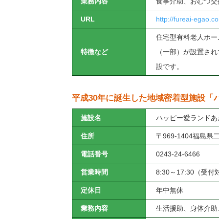
業務内容
食事介助、おむつ交
URL
http://fureai-egao.c
住宅型有料老人ホー
特徴など
（一部）が設置され
設です。
平成30年に誕生した地域密着型施設「
施設名
ハッピー愛ランドあ
住所
〒969-1404福島
電話番号
0243-24-6466
営業時間
8:30～17:30（受
定休日
年中無休
業務内容
生活援助、身体介助