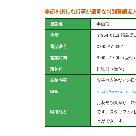
季節を楽しむ行事が豊富な特別養護老
施設名
羽山荘
住所
〒964-0111 福島
電話番号
0243-47-3301
営業時間
9:00～17:00（受付
定休日
日曜日（受付）
業務内容
食事や入浴などの日
URL
https://www.adac
お花見や夏祭り、敬
特徴など
です。スタッフと利
とができます。