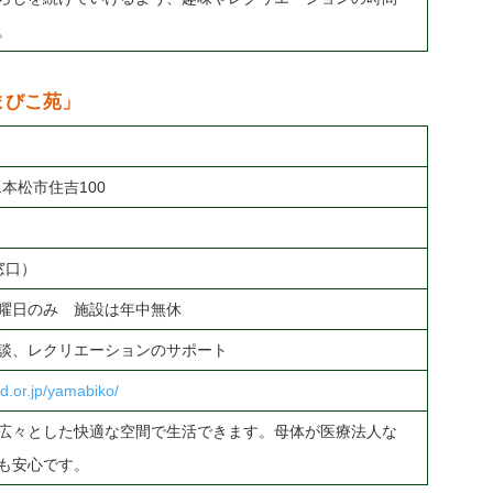
。
まびこ苑」
二本松市住吉100
）
談窓口）
曜日のみ 施設は年中無休
談、レクリエーションのサポート
.or.jp/yamabiko/
広々とした快適な空間で生活できます。母体が医療法人な
も安心です。