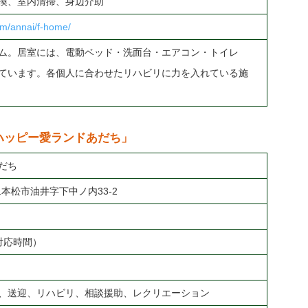
換、室内清掃、身辺介助
om/annai/f-home/
ム。居室には、電動ベッド・洗面台・エアコン・トイレ
ています。各個人に合わせたリハビリに力を入れている施
ハッピー愛ランドあだち」
だち
県二本松市油井字下中ノ内33-2
付対応時間）
、送迎、リハビリ、相談援助、レクリエーション