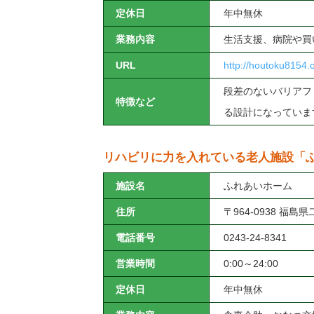
定休日
年中無休
業務内容
生活支援、病院や買
URL
http://houtoku8154
段差のないバリアフ
特徴など
る設計になっていま
リハビリに力を入れている老人施設「
施設名
ふれあいホーム
住所
〒964-0938 福
電話番号
0243-24-8341
営業時間
0:00～24:00
定休日
年中無休