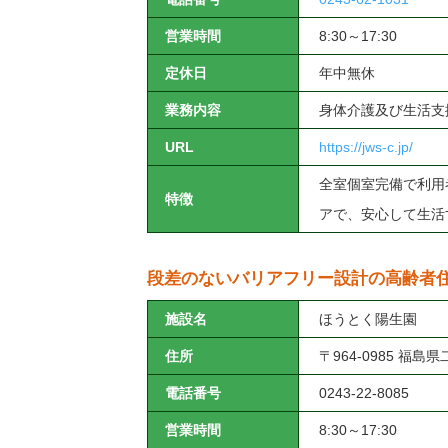
営業時間
8:30～17:30
定休日
年中無休
業務内容
身体介護及び生活支
URL
https://jws-c.jp/
全室個室完備で利用
特徴
アで、安心して生活
段差のないバリアフリー設計の高齢者
施設名
ほうとく陽生園
住所
〒964-0985 福島
電話番号
0243-22-8085
営業時間
8:30～17:30