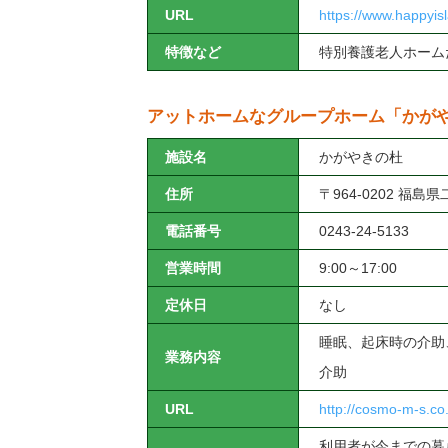
URL
https://www.happyisl
特徴など
特別養護老人ホーム
アットホームなグループホーム「かが
施設名
かがやきの杜
住所
〒964-0202 福
電話番号
0243-24-5133
営業時間
9:00～17:00
定休日
なし
睡眠、起床時の介助
業務内容
介助
URL
http://cosmo-m-s.co.
利用者が今までの暮