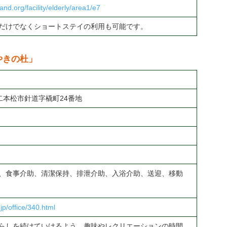
and.org/facility/elderly/area1/e7
だけでなくショートステイの利用も可能です。
やきの杜」
島県二本松市針道字橇町24番地
、食事介助、清潔保持、排泄介助、入浴介助、送迎、移動
jp/office/340.html
らしを続けていけるよう、趣味やレクリエーションの時間